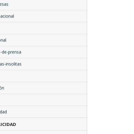
esas
nacional
nal
-de-prensa
as-insolitas
ón
edad
ICIDAD