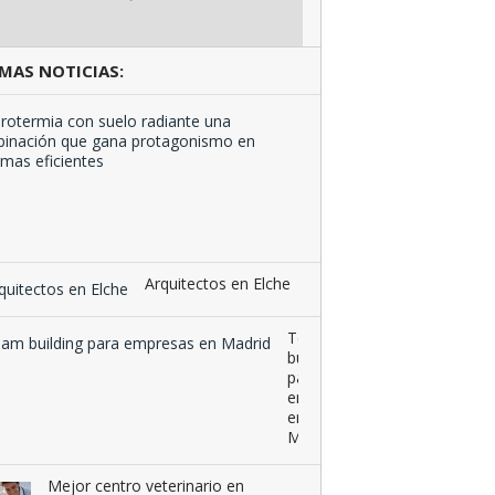
MAS NOTICIAS:
Aerotermia
con
suelo
radiante
una
combinación
que …
Arquitectos en Elche
Team
building
para
empresas
en
Madrid
Mejor centro veterinario en