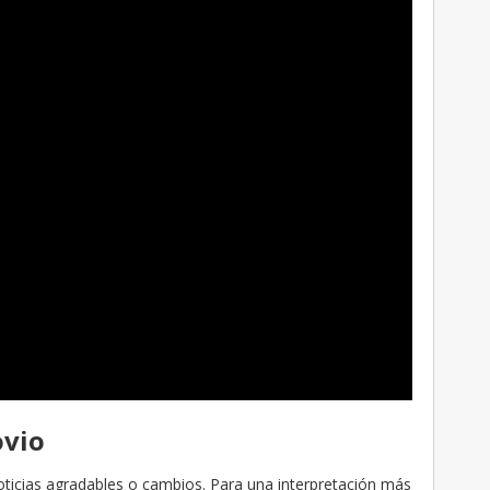
ovio
oticias agradables o cambios. Para una interpretación más