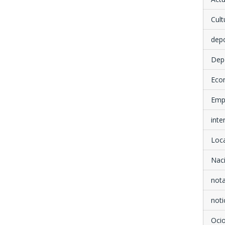
Cult
dep
Dep
Eco
Emp
inte
Loca
Nac
not
noti
Oci