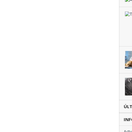
ÚL
INF
Actu