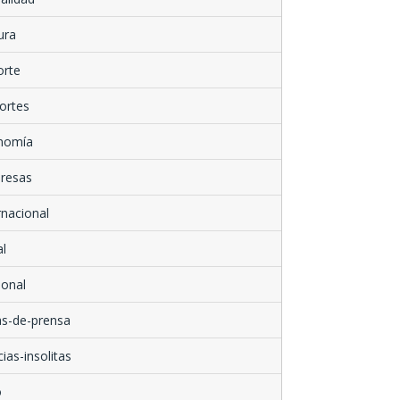
ura
orte
ortes
nomía
resas
rnacional
l
ional
as-de-prensa
cias-insolitas
o