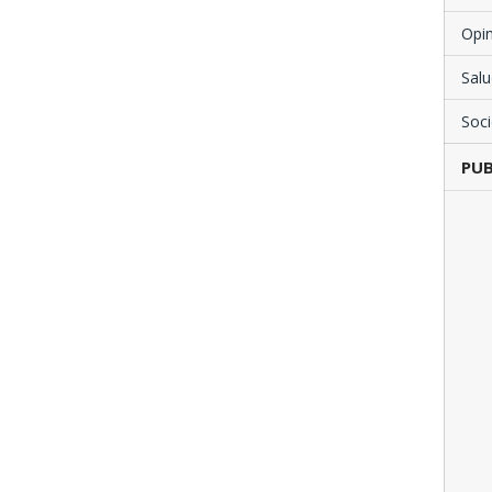
Opi
Salu
Soc
PUB