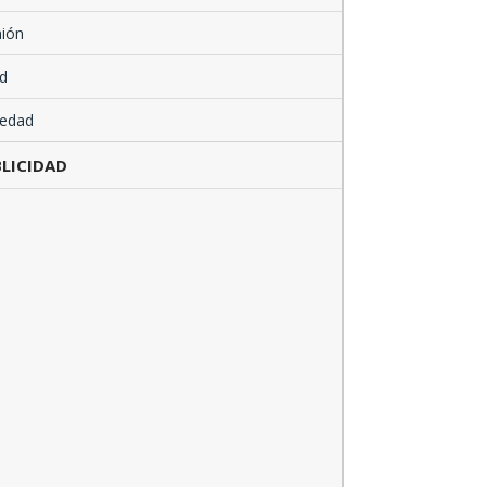
nión
d
iedad
LICIDAD