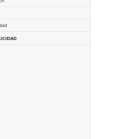
ón
edad
ICIDAD