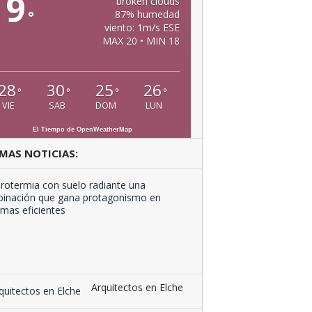
19
broken clouds
°
87% humedad
viento: 1m/s ESE
MAX 20 • MIN 18
28
30
25
26
°
°
°
°
VIE
SAB
DOM
LUN
El Tiempo de OpenWeatherMap
MAS NOTICIAS:
Aerotermia
con
suelo
radiante
una
combinación
que …
Arquitectos en Elche