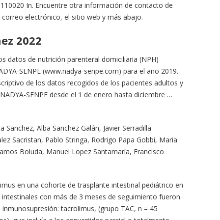
l 110020 In. Encuentre otra información de contacto de
correo electrónico, el sitio web y más abajo.
hez 2022
 datos de nutrición parenteral domiciliaria (NPH)
 NADYA-SENPE (www.nadya-senpe.com) para el año 2019.
scriptivo de los datos recogidos de los pacientes adultos y
po NADYA-SENPE desde el 1 de enero hasta diciembre …
 Sanchez, Alba Sanchez Galán, Javier Serradilla
ez Sacristan, Pablo Stringa, Rodrigo Papa Gobbi, Maria
 Ramos Boluda, Manuel Lopez Santamaría, Francisco
limus en una cohorte de trasplante intestinal pediátrico en
s intestinales con más de 3 meses de seguimiento fueron
 inmunosupresión: tacrolimus, (grupo TAC, n = 45