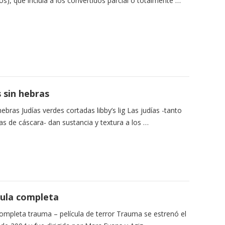
tos), que incluía a los convertidos parcial o totalmente …
 sin hebras
hebras Judías verdes cortadas libby’s lig Las judías -tanto
as de cáscara- dan sustancia y textura a los …
cula completa
ompleta trauma – película de terror Trauma se estrenó el