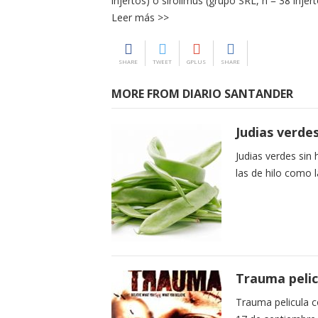
injertos) o sirolimus (grupo SRL, n = 38 injer
Leer más >>
SHARE
TWEET
GPLUS
SHARE
MORE FROM DIARIO SANTANDER
Judias verdes
Judias verdes sin 
las de hilo como l
Trauma peli
Trauma pelicula c