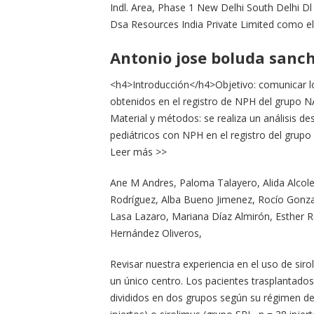
Indl. Area, Phase 1 New Delhi South Delhi D
Dsa Resources India Private Limited como el 
Antonio jose boluda sanc
<h4>Introducción</h4>Objetivo: comunicar los
obtenidos en el registro de NPH del grupo
Material y métodos: se realiza un análisis de
pediátricos con NPH en el registro del gru
Leer más >>
Ane M Andres, Paloma Talayero, Alida Alcolea
Rodríguez, Alba Bueno Jimenez, Rocío Gonzal
Lasa Lazaro, Mariana Díaz Almirón, Esther
Hernández Oliveros,
Revisar nuestra experiencia en el uso de siro
un único centro. Los pacientes trasplantado
divididos en dos grupos según su régimen de