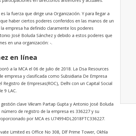
articipaciones en directorios anteriores y actuales.
s la fuerza que dirige una Organización. Y para llegar a
ne que haber ciertos poderes conferidos en las manos de un
de la empresa ha definido claramente los poderes
ntonio José Boluda Sánchez y debido a estos poderes que
ones en una organización: -.
ez en línea
rporó a la MCA el 06 de julio de 2018. La Dsa Resources
se de empresa y clasificada como Subsidiaria De Empresa
el Registro de Empresas(ROC), Delhi con un Capital Social
de 9 LAC.
e gestión clave Vikram Partap Gupta y Antonio José Boluda
d número de registro de la empresa es 336227 y su
) proporcionado por MCA es U74994DL2018FTC336227.
rivate Limited es Office No 308, Dlf Prime Tower, Okhla