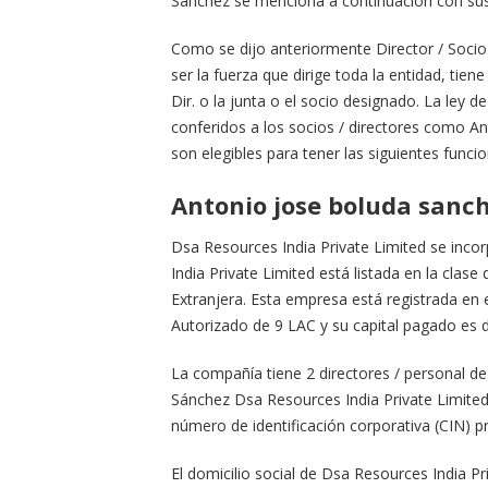
Sánchez se menciona a continuación con sus p
Como se dijo anteriormente Director / Socio e
ser la fuerza que dirige toda la entidad, tie
Dir. o la junta o el socio designado. La ley 
conferidos a los socios / directores como A
son elegibles para tener las siguientes funci
Antonio jose boluda sanch
Dsa Resources India Private Limited se inco
India Private Limited está listada en la cla
Extranjera. Esta empresa está registrada en 
Autorizado de 9 LAC y su capital pagado es 
La compañía tiene 2 directores / personal d
Sánchez Dsa Resources India Private Limite
número de identificación corporativa (CIN
El domicilio social de Dsa Resources India P