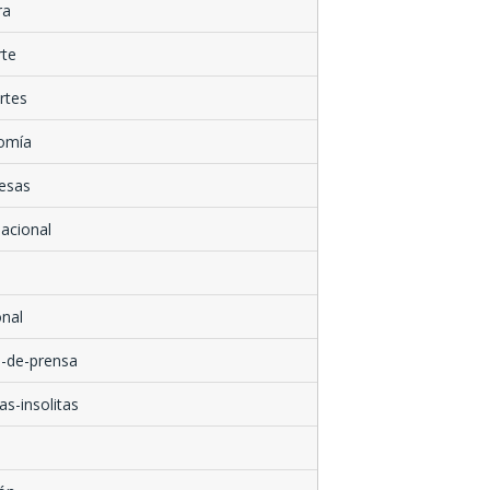
ra
rte
rtes
omía
esas
nacional
nal
-de-prensa
as-insolitas