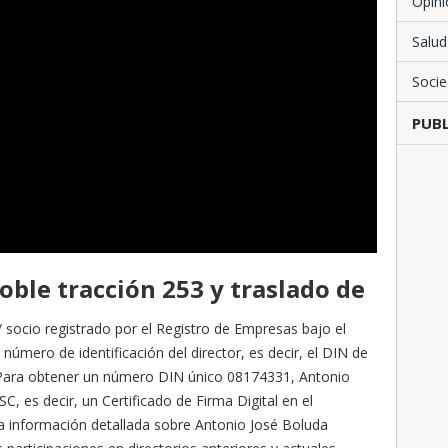
Opini
Salud
Soci
PUBL
oble tracción 253 y traslado de
 socio registrado por el Registro de Empresas bajo el
número de identificación del director, es decir, el DIN de
Para obtener un número DIN único 08174331, Antonio
, es decir, un Certificado de Firma Digital en el
a información detallada sobre Antonio José Boluda