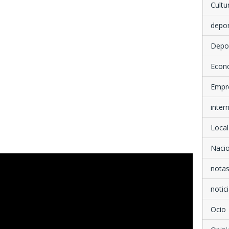
Cultu
depo
Depo
Econ
Empr
inter
Local
Nacio
notas
notici
Ocio