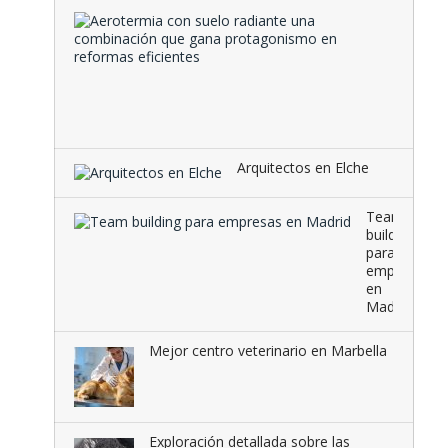
Aeroter
con
suelo
radiante
una
combina
que …
Arquitectos en Elche
Team
building
para
empresas
en
Madrid
Mejor centro veterinario en Marbella
Exploración detallada sobre las