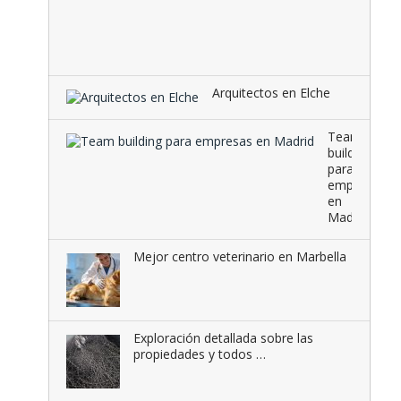
radiante
una
combina
que …
Arquitectos en Elche
Team
building
para
empresas
en
Madrid
Mejor centro veterinario en Marbella
Exploración detallada sobre las
propiedades y todos …