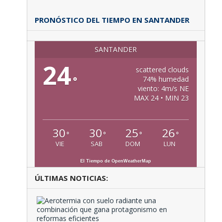
PRONÓSTICO DEL TIEMPO EN SANTANDER
SANTANDER
24
scattered clouds
°
74% humedad
viento: 4m/s NE
MAX 24 • MIN 23
30
30
25
26
°
°
°
°
VIE
SAB
DOM
LUN
El Tiempo de OpenWeatherMap
ÚLTIMAS NOTICIAS:
Aeroter
con
suelo