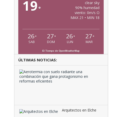
19
clear sky
°
90% humedad
viento: 0m/s O
MAX 21 • MIN 18
26
27
26
27
°
°
°
°
SAB
DOM
LUN
MAR
El Tiempo de OpenWeatherMap
ÚLTIMAS NOTICIAS:
Aeroter
con
suelo
radiante
una
combina
que …
Arquitectos en Elche