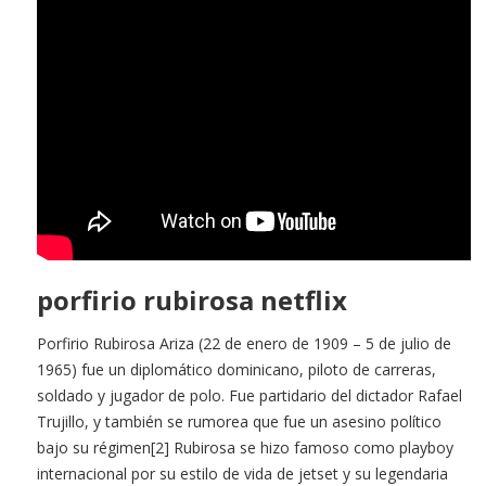
porfirio rubirosa netflix
Porfirio Rubirosa Ariza (22 de enero de 1909 – 5 de julio de
1965) fue un diplomático dominicano, piloto de carreras,
soldado y jugador de polo. Fue partidario del dictador Rafael
Trujillo, y también se rumorea que fue un asesino político
bajo su régimen[2] Rubirosa se hizo famoso como playboy
internacional por su estilo de vida de jetset y su legendaria