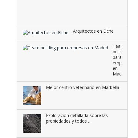
radiante
una
combina
que …
Arquitectos en Elche
Team
building
para
empresas
en
Madrid
Mejor centro veterinario en Marbella
Exploración detallada sobre las
propiedades y todos …