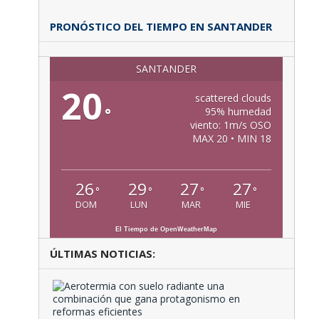
PRONÓSTICO DEL TIEMPO EN SANTANDER
SANTANDER
20
scattered clouds
°
95% humedad
viento: 1m/s OSO
MAX 20 • MIN 18
26
29
27
27
°
°
°
°
DOM
LUN
MAR
MIE
El Tiempo de OpenWeatherMap
ÚLTIMAS NOTICIAS:
Aeroter
con
suelo