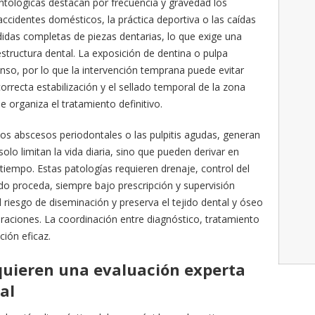
tológicas destacan por frecuencia y gravedad los
ccidentes domésticos, la práctica deportiva o las caídas
didas completas de piezas dentarias, lo que exige una
estructura dental. La exposición de dentina o pulpa
enso, por lo que la intervención temprana puede evitar
orrecta estabilización y el sellado temporal de la zona
organiza el tratamiento definitivo.
os abscesos periodontales o las pulpitis agudas, generan
lo limitan la vida diaria, sino que pueden derivar en
tiempo. Estas patologías requieren drenaje, control del
ndo proceda, siempre bajo prescripción y supervisión
 riesgo de diseminación y preserva el tejido dental y óseo
auraciones. La coordinación entre diagnóstico, tratamiento
ción eficaz.
quieren una evaluación experta
al