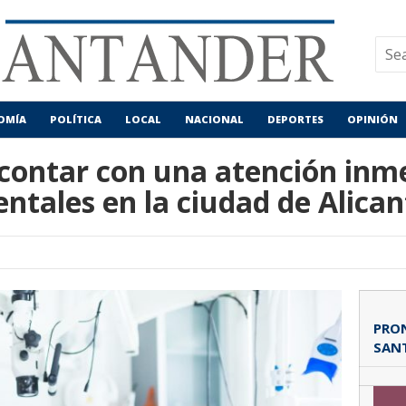
OMÍA
POLÍTICA
LOCAL
NACIONAL
DEPORTES
OPINIÓN
 contar con una atención inm
ntales en la ciudad de Alican
PRON
SAN