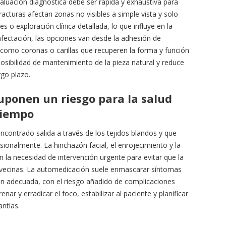
aluación diagnóstica debe ser rápida y exhaustiva para
fracturas afectan zonas no visibles a simple vista y solo
s o exploración clínica detallada, lo que influye en la
afectación, las opciones van desde la adhesión de
como coronas o carillas que recuperen la forma y función
posibilidad de mantenimiento de la pieza natural y reduce
rgo plazo.
uponen un riesgo para la salud
tiempo
contrado salida a través de los tejidos blandos y que
sionalmente. La hinchazón facial, el enrojecimiento y la
n la necesidad de intervención urgente para evitar que la
vecinas. La automedicación suele enmascarar síntomas
ción adecuada, con el riesgo añadido de complicaciones
nar y erradicar el foco, estabilizar al paciente y planificar
antías.