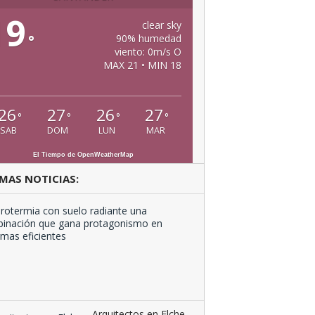
19
clear sky
°
90% humedad
viento: 0m/s O
MAX 21 • MIN 18
26
27
26
27
°
°
°
°
SAB
DOM
LUN
MAR
El Tiempo de OpenWeatherMap
MAS NOTICIAS:
Aerotermia
con
suelo
radiante
una
combinación
que …
Arquitectos en Elche