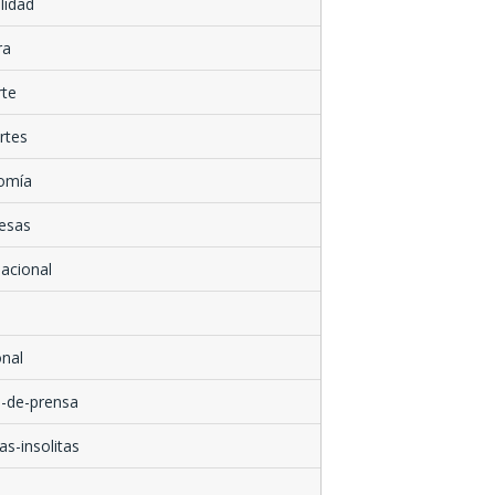
lidad
ra
rte
rtes
omía
esas
nacional
nal
-de-prensa
as-insolitas