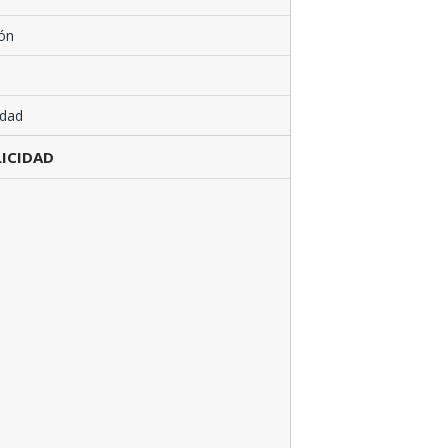
ón
edad
ICIDAD