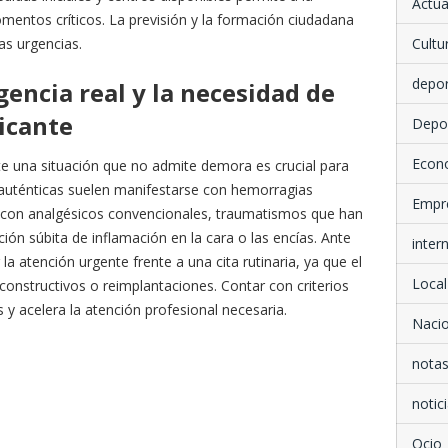
Actua
entos críticos. La previsión y la formación ciudadana
as urgencias.
Cultu
depo
encia real y la necesidad de
licante
Depo
Econ
te una situación que no admite demora es crucial para
 auténticas suelen manifestarse con hemorragias
Empr
n con analgésicos convencionales, traumatismos que han
ión súbita de inflamación en la cara o las encías. Ante
inter
la atención urgente frente a una cita rutinaria, ya que el
Local
nstructivos o reimplantaciones. Contar con criterios
 y acelera la atención profesional necesaria.
Nacio
notas
notici
Ocio