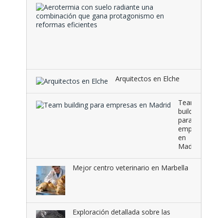
Aeroter
con
suelo
radiante
una
combina
que …
Arquitectos en Elche
Team
building
para
empresas
en
Madrid
Mejor centro veterinario en Marbella
Exploración detallada sobre las