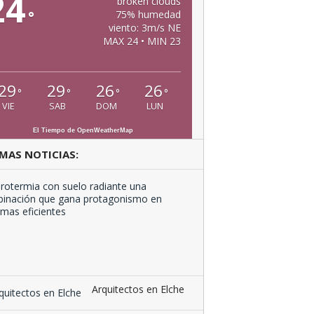
24
broken clouds
°
75% humedad
viento: 3m/s NE
MAX 24 • MIN 23
29
29
26
26
°
°
°
°
VIE
SAB
DOM
LUN
El Tiempo de OpenWeatherMap
MAS NOTICIAS:
Aerotermia
con
suelo
radiante
una
combinación
que …
Arquitectos en Elche