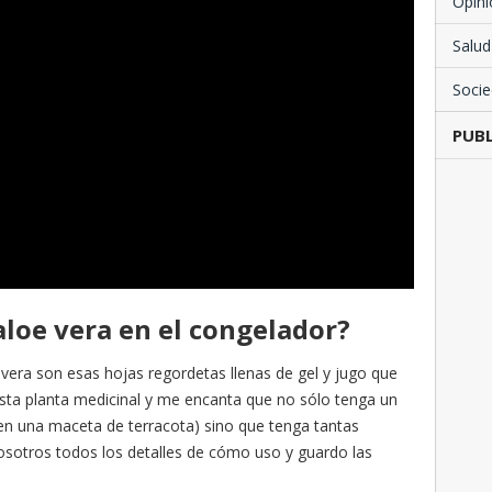
Opini
Salud
Soci
PUBL
aloe vera en el congelador?
 vera son esas hojas regordetas llenas de gel y jugo que
sta planta medicinal y me encanta que no sólo tenga un
en una maceta de terracota) sino que tenga tantas
sotros todos los detalles de cómo uso y guardo las