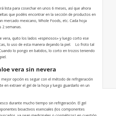
ará lista para cosechar en unos 6 meses, así que ahora
tas que podéis encontrar en la sección de productos en
, un mercado mexicano, Whole Foods, etc. Cada hoja
s 2 semanas.
 vera, quito los lados «espinosos» y luego corto ese
icas, lo uso de esta manera dejando la piel. Lo froto tal
. Cuando lo pongo en batidos, lo corto en trozos teniendo
iel.
aloe vera sin nevera
te mejor opción es seguir con el método de refrigeración
e en extraer el gel de la hoja y luego guardarlo en un
esco durante mucho tiempo sin refrigeración. El gel
omponentes bioactivos esenciales (los componentes
 buscados, ya sean medicinales o cosméticos) en cuestión