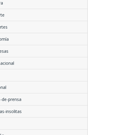
ra
rte
rtes
omía
esas
nacional
nal
-de-prensa
as-insolitas