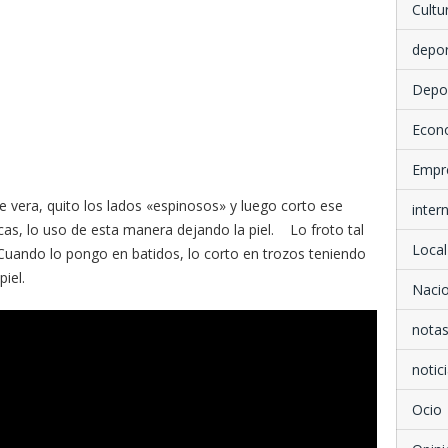
Cultu
depo
Depo
Econ
Empr
 vera, quito los lados «espinosos» y luego corto ese
inter
icas, lo uso de esta manera dejando la piel. Lo froto tal
Local
. Cuando lo pongo en batidos, lo corto en trozos teniendo
iel.
Nacio
notas
notici
Ocio