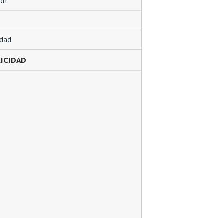
ón
edad
ICIDAD