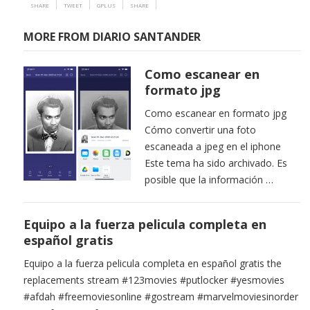
SHARE
TWEET
GPLUS
SHARE
MORE FROM DIARIO SANTANDER
Como escanear en
formato jpg
Como escanear en formato jpg
Cómo convertir una foto
escaneada a jpeg en el iphone
Este tema ha sido archivado. Es
posible que la información …
Equipo a la fuerza pelicula completa en
español gratis
Equipo a la fuerza pelicula completa en español gratis the
replacements stream #123movies #putlocker #yesmovies
#afdah #freemoviesonline #gostream #marvelmoviesinorder