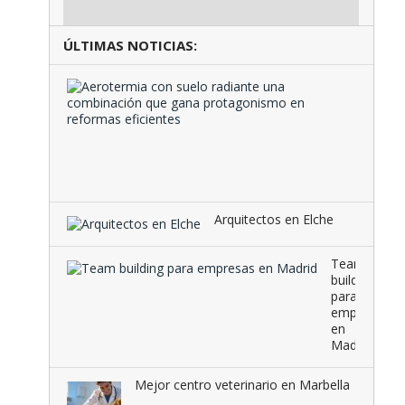
ÚLTIMAS NOTICIAS:
Aeroter
con
suelo
radiante
una
combina
que …
Arquitectos en Elche
Team
building
para
empresas
en
Madrid
Mejor centro veterinario en Marbella