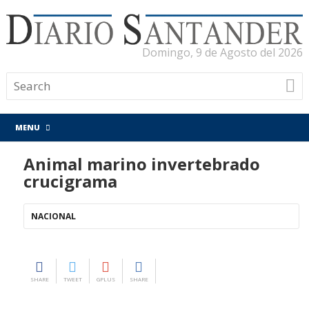
Domingo, 9 de Agosto del 2026
MENU
Animal marino invertebrado
crucigrama
NACIONAL
SHARE
TWEET
GPLUS
SHARE