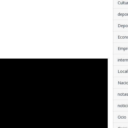
Cultu
depo
Depo
Econ
Empr
inter
Local
Nacio
notas
notici
Ocio