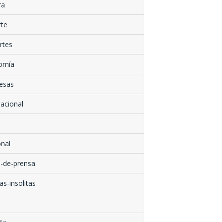
ra
rte
rtes
omía
esas
nacional
nal
-de-prensa
as-insolitas