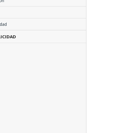
ón
edad
ICIDAD