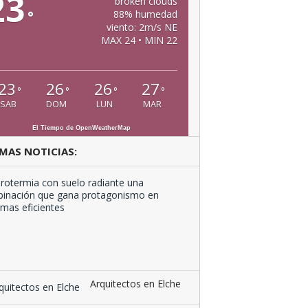
23
broken clouds
°
88% humedad
viento: 2m/s NE
MAX 24 • MIN 22
23
26
26
27
°
°
°
°
SAB
DOM
LUN
MAR
El Tiempo de OpenWeatherMap
MAS NOTICIAS:
Aerotermia
con
suelo
radiante
una
combinación
que …
Arquitectos en Elche