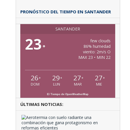
PRONÓSTICO DEL TIEMPO EN SANTANDER
SANTANDER
23
few clouds
°
86% humedad
viento: 2m/s O
MAX 23 • MIN 22
26
29
27
27
°
°
°
°
DOM
LUN
MAR
MIE
El Tiempo de OpenWeatherMap
ÚLTIMAS NOTICIAS:
Aeroter
con
suelo