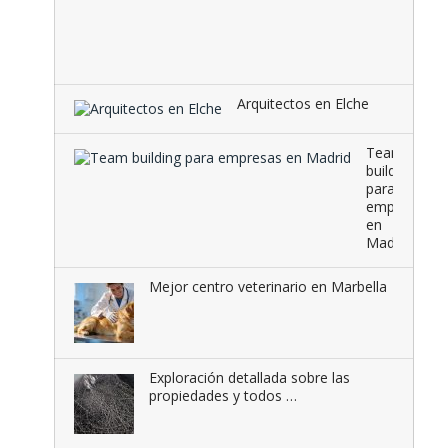
radiante
una
combina
que …
Arquitectos en Elche
Team
building
para
empresas
en
Madrid
Mejor centro veterinario en Marbella
Exploración detallada sobre las
propiedades y todos …