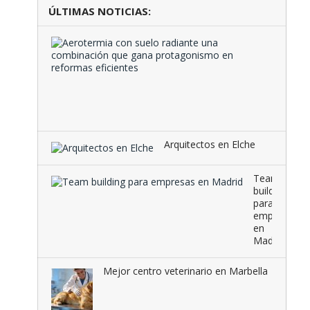
ÚLTIMAS NOTICIAS:
Aeroter
con
suelo
radiante
una
combina
que …
Arquitectos en Elche
Team
building
para
empresas
en
Madrid
Mejor centro veterinario en Marbella