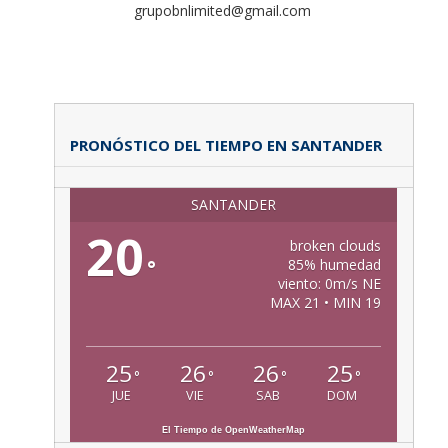
grupobnlimited@gmail.com
PRONÓSTICO DEL TIEMPO EN SANTANDER
SANTANDER
20
broken clouds
°
85% humedad
viento: 0m/s NE
MAX 21 • MIN 19
25
26
26
25
°
°
°
°
JUE
VIE
SAB
DOM
El Tiempo de OpenWeatherMap