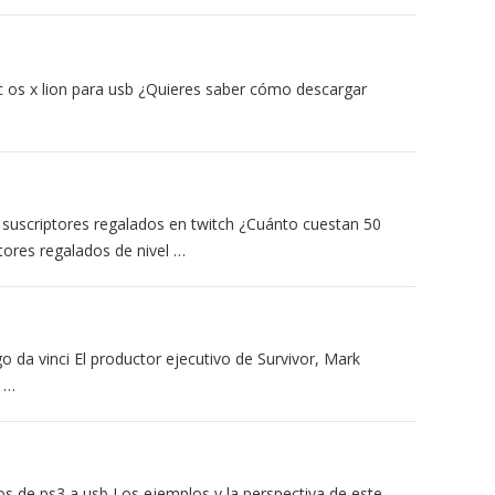
os x lion para usb ¿Quieres saber cómo descargar
…
suscriptores regalados en twitch ¿Cuánto cuestan 50
tores regalados de nivel …
igo da vinci El productor ejecutivo de Survivor, Mark
e …
gos de ps3 a usb Los ejemplos y la perspectiva de este