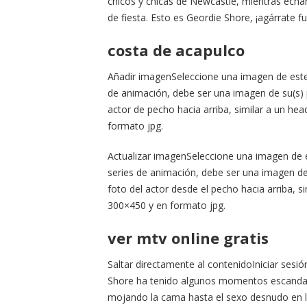
chicos y chicas de Newcastle, mientras echa
de fiesta. Esto es Geordie Shore, ¡agárrate fu
costa de acapulco
Añadir imagenSeleccione una imagen de este a
de animación, debe ser una imagen de su(s) p
actor de pecho hacia arriba, similar a un h
formato jpg.
Actualizar imagenSeleccione una imagen de es
series de animación, debe ser una imagen de 
foto del actor desde el pecho hacia arriba, 
300×450 y en formato jpg.
ver mtv online gratis
Saltar directamente al contenidoIniciar ses
Shore ha tenido algunos momentos escandalo
mojando la cama hasta el sexo desnudo en 