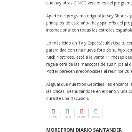
que hay otras CINCO versiones del program
Aparte del programa original Jersey Shore -q
principios de este año-, hay spin offs del pr
internacional con todas las estrellas españo
Lo más leído en TV y Espectáculos’Usa tu cer
paternidad con una nueva foto de su hijo Jett
Mick Norcross, está a la venta 11 meses de
regala otra de las mascotas de sus hijos al
Potter parecen irreconocibles al reunirse 20 
Al igual que nuestros Geordies, les encanta l
las chicas, desnudándose en el baño y una c
durante una discusión.
SHARE
TWEET
GPLUS
SHARE
MORE FROM DIARIO SANTANDER