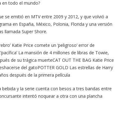
a en todo el mundo?
ue se emitió en MTV entre 2009 y 2012, y que volvió a
ograma en España, México, Polonia, Florida y una versión
las llamada Super Shore.
ebro’ Katie Price comete un ‘peligroso’ error de
’pacífica’ La mansión de 4 millones de libras de Towie,
spués de su trágica muerteCAT OUT THE BAG Katie Price
 deshacerse del gatoPOTTER GOLD Las estrellas de Harry
años después de la primera película
a bebida y la serie cuenta con besos a tres bandas entre
oncursante intentó noquear a otra con una plancha