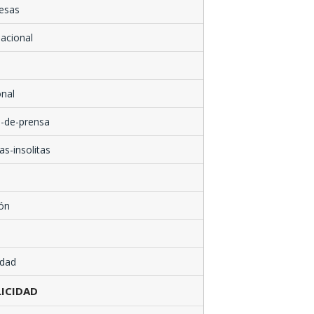
esas
nacional
nal
-de-prensa
as-insolitas
ón
edad
ICIDAD