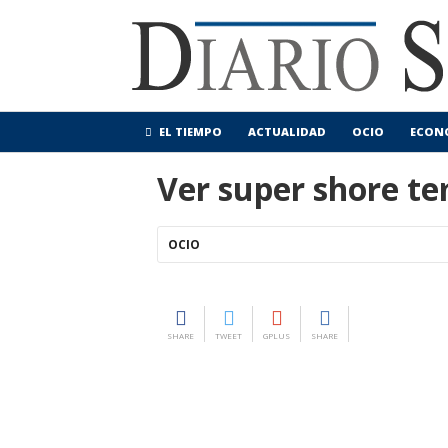
EL TIEMPO
ACTUALIDAD
OCIO
ECON
Ver super shore t
OCIO
SHARE
TWEET
GPLUS
SHARE