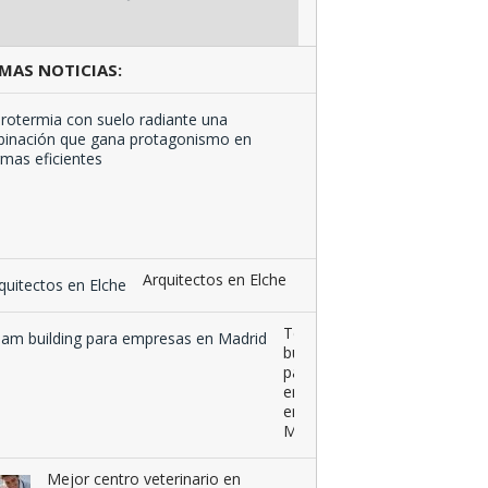
MAS NOTICIAS:
Aerotermia
con
suelo
radiante
una
combinación
que …
Arquitectos en Elche
Team
building
para
empresas
en
Madrid
Mejor centro veterinario en