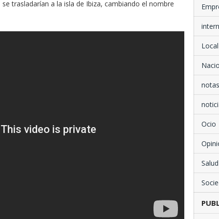
 se trasladarían a la isla de Ibiza, cambiando el nombre
Empr
inter
Local
Nacio
notas
notici
Ocio
Opini
Salud
Soci
PUBL