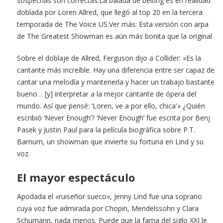
sospechas son correctas.La balada de belting es en realidad
doblada por Loren Allred, que llegó al top 20 en la tercera
temporada de The Voice US.Ver más: Esta versión con arpa
de The Greatest Showman es aún más bonita que la original
Sobre el doblaje de Allred, Ferguson dijo a Collider: «Es la
cantante más increíble. Hay una diferencia entre ser capaz de
cantar una melodía y mantenerla y hacer un trabajo bastante
bueno… [y] interpretar a la mejor cantante de ópera del
mundo. Así que pensé: ‘Loren, ve a por ello, chica'» ¿Quién
escribió ‘Never Enough’? ‘Never Enough’ fue escrita por Benj
Pasek y Justin Paul para la película biográfica sobre P.T.
Barnum, un showman que invierte su fortuna en Lind y su
voz.
El mayor espectáculo
Apodada el «ruiseñor sueco», Jenny Lind fue una soprano
cuya voz fue admirada por Chopin, Mendelssohn y Clara
Schumann, nada menos. Puede que la fama del siglo XXI le