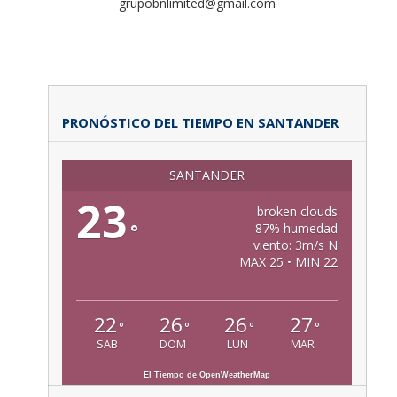
grupobnlimited@gmail.com
PRONÓSTICO DEL TIEMPO EN SANTANDER
SANTANDER
23
broken clouds
°
87% humedad
viento: 3m/s N
MAX 25 • MIN 22
22
26
26
27
°
°
°
°
SAB
DOM
LUN
MAR
El Tiempo de OpenWeatherMap