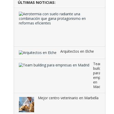
ÚLTIMAS NOTICIAS:
Aeroter
con
suelo
radiante
una
combina
que …
Arquitectos en Elche
Team
building
para
empresas
en
Madrid
Mejor centro veterinario en Marbella