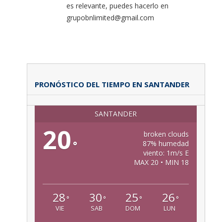
es relevante, puedes hacerlo en
grupobnlimited@gmail.com
PRONÓSTICO DEL TIEMPO EN SANTANDER
SANTANDER
20
broken clouds
°
87% humedad
viento: 1m/s E
MAX 20 • MIN 18
28
30
25
26
°
°
°
°
VIE
SAB
DOM
LUN