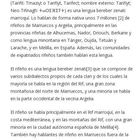
(Tarifit: Tmaziɣt o Tarifiyt, Tarifect; nombre externo: Tarifiyt;
Neo-Tifinagh: ⵜⴰⵔⵉⴼⵉⵢⵜ) es una lengua bereber zenati
marroquí. Lo hablan de forma nativa unos 7 millones [2] de
rifeños de Marruecos y Argelia, principalmente en las
provincias rifeñas de Alhucemas, Nador, Driouch, Berkane y
como lengua minoritaria en Tánger, Oujda, Tetuán y
Larache, y en Melilla, en España. Además, las comunidades
de expatriados rifeños también hablan esta lengua.
El rifeño es una lengua bereber zenati[3] que se compone de
varios subdialectos propios de cada clan y de los cuales la
mayoría se habla en la región del Rif, una gran zona
montañosa del norte de Marruecos, y una minoría se habla
en la parte occidental de la vecina Argelia.
El rifeño se habla principalmente en el Rif marroquí, en la
costa mediterránea, y en las montañas del Rif, con una gran
minoría en la ciudad autónoma española de Melilla[4].
También hay hablantes de rifeño en Marruecos fuera de la