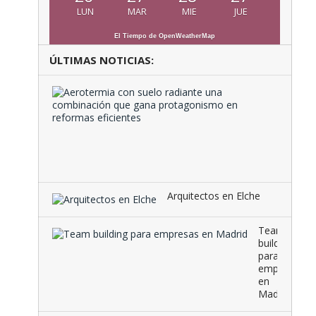
LUN
MAR
MIE
JUE
El Tiempo de OpenWeatherMap
ÚLTIMAS NOTICIAS:
Aeroter
con
suelo
radiante
una
combina
que …
Arquitectos en Elche
Team
building
para
empresas
en
Madrid