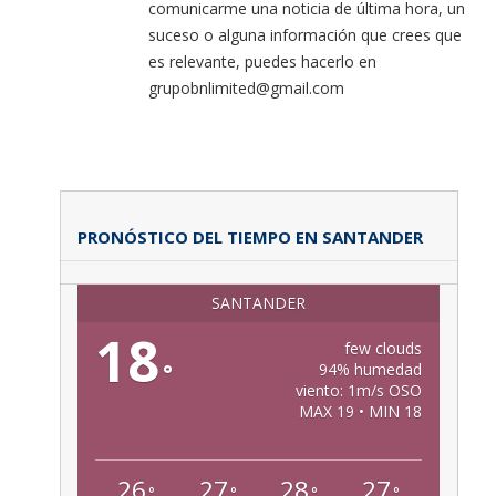
comunicarme una noticia de última hora, un
suceso o alguna información que crees que
es relevante, puedes hacerlo en
grupobnlimited@gmail.com
PRONÓSTICO DEL TIEMPO EN SANTANDER
SANTANDER
18
few clouds
°
94% humedad
viento: 1m/s OSO
MAX 19 • MIN 18
26
27
28
27
°
°
°
°