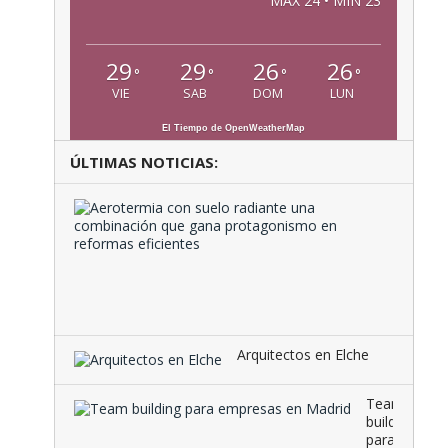
MAX 24 • MIN 23
29
29
26
26
°
°
°
°
VIE
SAB
DOM
LUN
El Tiempo de OpenWeatherMap
ÚLTIMAS NOTICIAS:
Aeroter
con
suelo
radiante
una
combina
que …
Arquitectos en Elche
Team
building
para