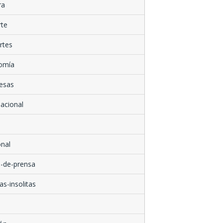
ra
rte
rtes
omía
esas
nacional
nal
-de-prensa
as-insolitas