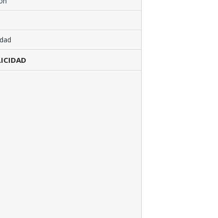
ón
edad
ICIDAD