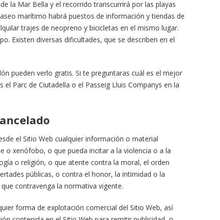
 la Mar Bella y el recorrido transcurrirá por las playas
 paseo marítimo habrá puestos de información y tiendas de
quilar trajes de neopreno y bicicletas en el mismo lugar.
po. Existen diversas dificultades, que se describen en el
lón pueden verlo gratis. Si te preguntaras cuál es el mejor
s el Parc de Ciutadella o el Passeig Lluis Companys en la
cancelado
esde el Sitio Web cualquier información o material
 o xenófobo, o que pueda incitar a la violencia o a la
ogía o religión, o que atente contra la moral, el orden
ertades públicas, o contra el honor, la intimidad o la
 que contravenga la normativa vigente.
lquier forma de explotación comercial del Sitio Web, así
ión contenida en el Sitio Web para remitir publicidad, o