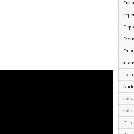
Cultu
depo
Depo
Econ
Empr
inter
Local
Nacio
notas
notici
Ocio