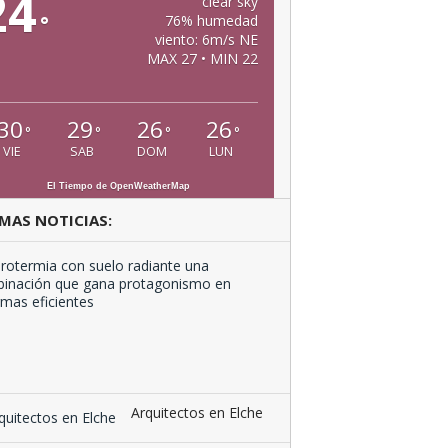
24
clear sky
°
76% humedad
viento: 6m/s NE
MAX 27 • MIN 22
30
29
26
26
°
°
°
°
VIE
SAB
DOM
LUN
El Tiempo de OpenWeatherMap
MAS NOTICIAS:
Aerotermia
con
suelo
radiante
una
combinación
que …
Arquitectos en Elche