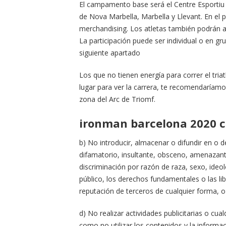
El campamento base será el Centre Esportiu de
de Nova Marbella, Marbella y Llevant. En el
merchandising. Los atletas también podrán al
La participación puede ser individual o en gru
siguiente apartado
Los que no tienen energía para correr el triat
lugar para ver la carrera, te recomendaríamo
zona del Arc de Triomf.
ironman barcelona 2020 
b) No introducir, almacenar o difundir en o d
difamatorio, insultante, obsceno, amenazante
discriminación por razón de raza, sexo, ideol
público, los derechos fundamentales o las lib
reputación de terceros de cualquier forma, o
d) No realizar actividades publicitarias o cua
como no utilizar los contenidos y la informac