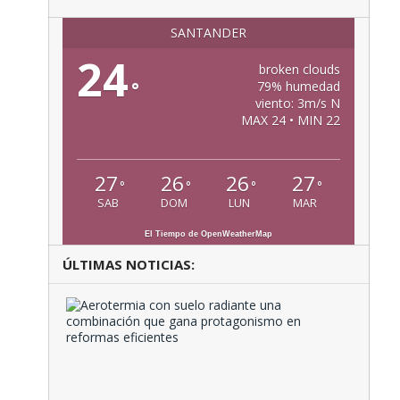
SANTANDER
24
broken clouds
°
79% humedad
viento: 3m/s N
MAX 24 • MIN 22
27
26
26
27
°
°
°
°
SAB
DOM
LUN
MAR
El Tiempo de OpenWeatherMap
ÚLTIMAS NOTICIAS:
Aeroter
con
suelo
radiante
una
combina
que …