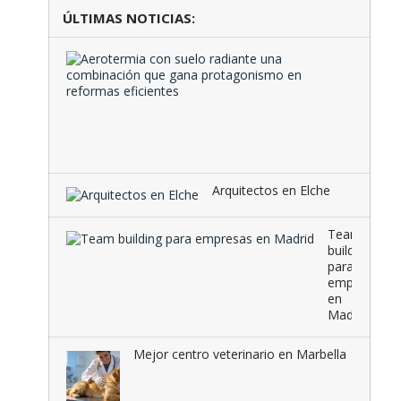
ÚLTIMAS NOTICIAS:
Aeroter
con
suelo
radiante
una
combina
que …
Arquitectos en Elche
Team
building
para
empresas
en
Madrid
Mejor centro veterinario en Marbella