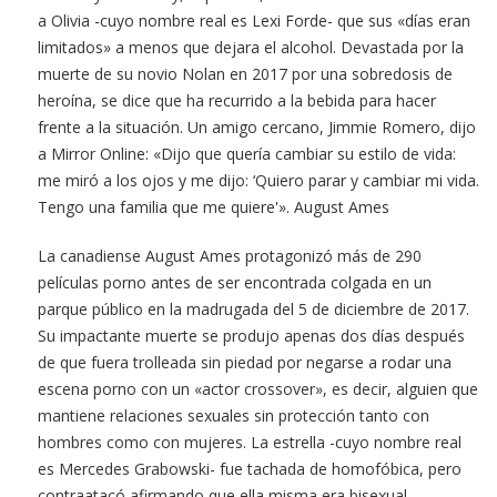
a Olivia -cuyo nombre real es Lexi Forde- que sus «días eran
limitados» a menos que dejara el alcohol. Devastada por la
muerte de su novio Nolan en 2017 por una sobredosis de
heroína, se dice que ha recurrido a la bebida para hacer
frente a la situación. Un amigo cercano, Jimmie Romero, dijo
a Mirror Online: «Dijo que quería cambiar su estilo de vida:
me miró a los ojos y me dijo: ‘Quiero parar y cambiar mi vida.
Tengo una familia que me quiere'». August Ames
La canadiense August Ames protagonizó más de 290
películas porno antes de ser encontrada colgada en un
parque público en la madrugada del 5 de diciembre de 2017.
Su impactante muerte se produjo apenas dos días después
de que fuera trolleada sin piedad por negarse a rodar una
escena porno con un «actor crossover», es decir, alguien que
mantiene relaciones sexuales sin protección tanto con
hombres como con mujeres. La estrella -cuyo nombre real
es Mercedes Grabowski- fue tachada de homofóbica, pero
contraatacó afirmando que ella misma era bisexual.