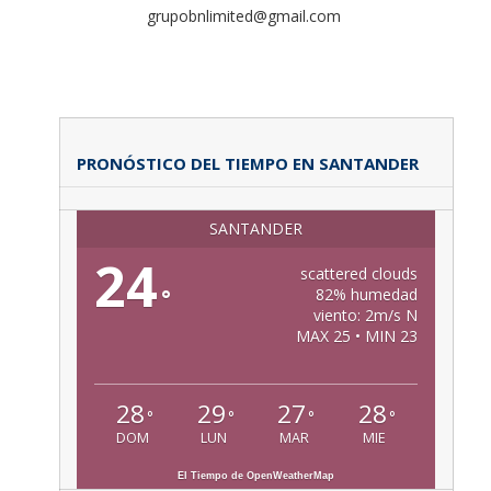
grupobnlimited@gmail.com
PRONÓSTICO DEL TIEMPO EN SANTANDER
SANTANDER
24
scattered clouds
°
82% humedad
viento: 2m/s N
MAX 25 • MIN 23
28
29
27
28
°
°
°
°
DOM
LUN
MAR
MIE
El Tiempo de OpenWeatherMap