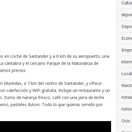
Cultu
depo
Depo
Econ
Empr
os en coche de Santander y a 6 km de su aeropuerto, una
inter
ta cántabra y el cercano Parque de la Naturaleza de
uenos precios
Local
en Muriedas, a 7 km del centro de Santander, y ofrece
Nacio
n calefacción y WiFi gratuita. Incluye un restaurante y un
notas
so. Zumo de naranja fresco, café con una jarra de leche
eso, pasteles dulces. Todo lo que quieras servido por
notici
Ocio