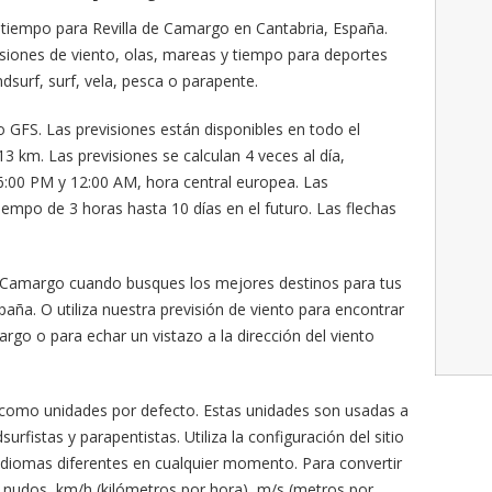
 y tiempo para Revilla de Camargo en Cantabria, España.
isiones de viento, olas, mareas y tiempo para deportes
dsurf, surf, vela, pesca o parapente.
o GFS. Las previsiones están disponibles en todo el
3 km. Las previsiones se calculan 4 veces al día,
:00 PM y 12:00 AM, hora central europea. Las
iempo de 3 horas hasta 10 días en el futuro. Las flechas
 de Camargo cuando busques los mejores destinos para tus
paña. O utiliza nuestra previsión de viento para encontrar
argo o para echar un vistazo a la dirección del viento
 como unidades por defecto. Estas unidades son usadas a
urfistas y parapentistas. Utiliza la configuración del sitio
 idiomas diferentes en cualquier momento. Para convertir
 nudos, km/h (kilómetros por hora), m/s (metros por