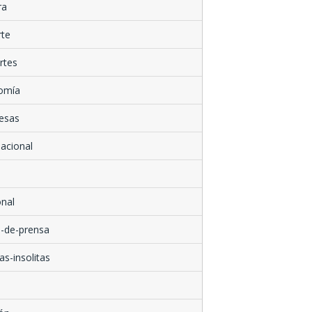
ra
rte
rtes
omía
esas
nacional
nal
-de-prensa
as-insolitas