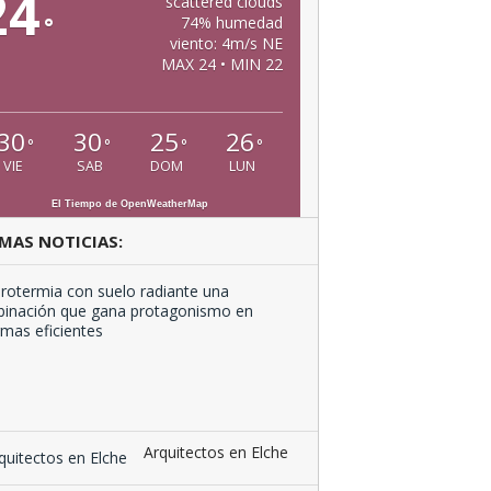
24
scattered clouds
°
74% humedad
viento: 4m/s NE
MAX 24 • MIN 22
30
30
25
26
°
°
°
°
VIE
SAB
DOM
LUN
El Tiempo de OpenWeatherMap
MAS NOTICIAS:
Aerotermia
con
suelo
radiante
una
combinación
que …
Arquitectos en Elche