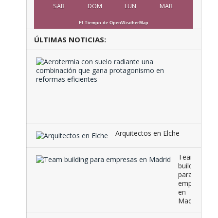
SAB
DOM
LUN
MAR
El Tiempo de OpenWeatherMap
ÚLTIMAS NOTICIAS:
Aeroter
con
suelo
radiante
una
combina
que …
Arquitectos en Elche
Team
building
para
empresas
en
Madrid