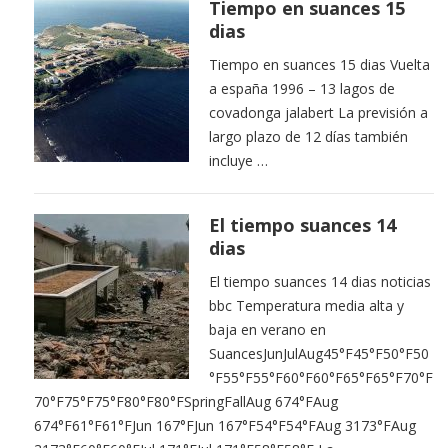
Tiempo en suances 15
dias
Tiempo en suances 15 dias Vuelta
a españa 1996 – 13 lagos de
covadonga jalabert La previsión a
largo plazo de 12 días también
incluye …
El tiempo suances 14
dias
El tiempo suances 14 dias noticias
bbc Temperatura media alta y
baja en verano en
SuancesJunJulAug45°F45°F50°F50
°F55°F55°F60°F60°F65°F65°F70°F
70°F75°F75°F80°F80°FSpringFallAug 674°FAug
674°F61°F61°FJun 167°FJun 167°F54°F54°FAug 3173°FAug