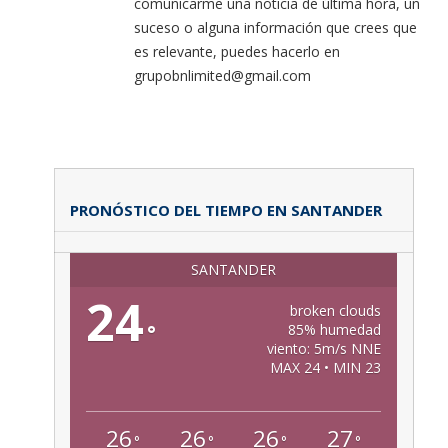
comunicarme una noticia de última hora, un
suceso o alguna información que crees que
es relevante, puedes hacerlo en
grupobnlimited@gmail.com
PRONÓSTICO DEL TIEMPO EN SANTANDER
SANTANDER
24
broken clouds
°
85% humedad
viento: 5m/s NNE
MAX 24 • MIN 23
26
26
26
27
°
°
°
°