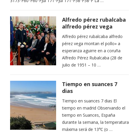
3173°F60°F60°FJul 171°FJul 171°F58°F58°F La …
Alfredo pérez rubalcaba
alfredo pérez vega
Alfredo pérez rubalcaba alfredo
pérez vega montan el pollo» a
esperanza aguirre en a coruña
Alfredo Pérez Rubalcaba (28 de
julio de 1951 – 10 …
Tiempo en suances 7
dias
Tiempo en suances 7 dias El
tiempo en madrid Observando el
tiempo en Suances, España
durante la semana, la temperatura
máxima será de 13℃ (o …