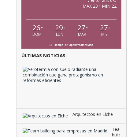
viento: 2m/s O
MAX 23 • MIN 22
26
29
27
27
°
°
°
°
DOM
LUN
MAR
MIE
El Tiempo de OpenWeatherMap
ÚLTIMAS NOTICIAS:
Aeroter
con
suelo
radiante
una
combina
que …
Arquitectos en Elche
Team
building