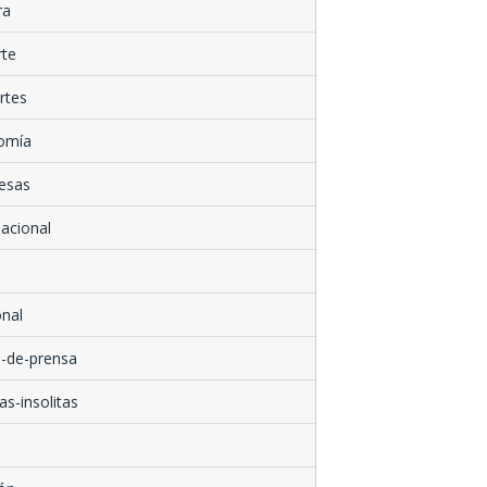
ra
rte
rtes
omía
esas
nacional
nal
-de-prensa
as-insolitas