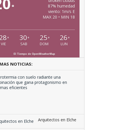
20
broken clouds
°
87% humedad
viento: 1m/s E
MAX 20 • MIN 18
28
30
25
26
°
°
°
°
VIE
SAB
DOM
LUN
El Tiempo de OpenWeatherMap
MAS NOTICIAS:
Aerotermia
con
suelo
radiante
una
combinación
que …
Arquitectos en Elche