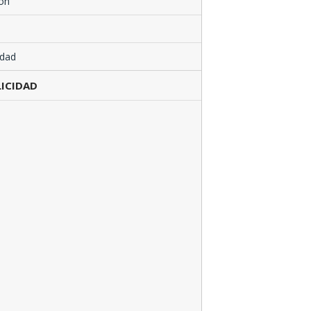
ón
edad
ICIDAD