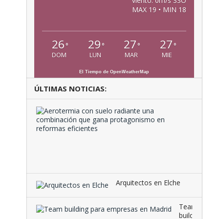
viento: 0m/s SSO
MAX 19 • MIN 18
26
29
27
27
°
°
°
°
DOM
LUN
MAR
MIE
El Tiempo de OpenWeatherMap
ÚLTIMAS NOTICIAS:
Aeroter
con
suelo
radiante
una
combina
que …
Arquitectos en Elche
Team
building