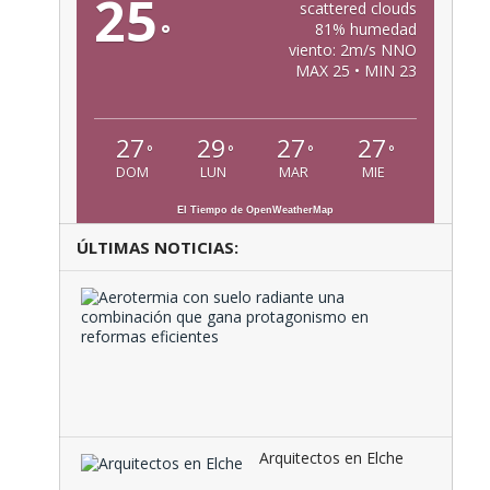
25
scattered clouds
°
81% humedad
viento: 2m/s NNO
MAX 25 • MIN 23
27
29
27
27
°
°
°
°
DOM
LUN
MAR
MIE
El Tiempo de OpenWeatherMap
ÚLTIMAS NOTICIAS:
Aeroter
con
suelo
radiante
una
combina
que …
Arquitectos en Elche