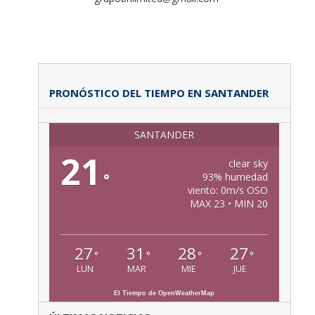
PRONÓSTICO DEL TIEMPO EN SANTANDER
SANTANDER
21
clear sky
°
93% humedad
viento: 0m/s OSO
MAX 23 • MIN 20
27
31
28
27
°
°
°
°
LUN
MAR
MIE
JUE
El Tiempo de OpenWeatherMap