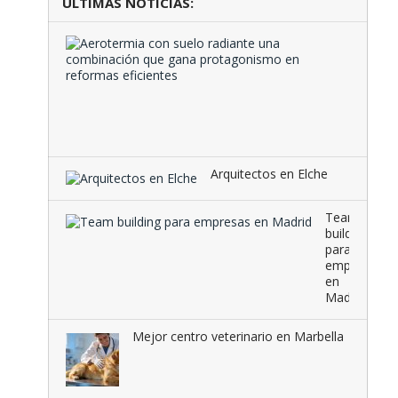
ÚLTIMAS NOTICIAS:
Aeroter
con
suelo
radiante
una
combina
que …
Arquitectos en Elche
Team
building
para
empresas
en
Madrid
Mejor centro veterinario en Marbella