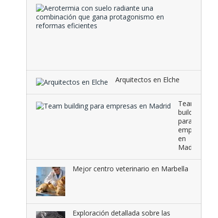
Aeroter
con
suelo
radiante
una
combina
que …
Arquitectos en Elche
Team
building
para
empresas
en
Madrid
Mejor centro veterinario en Marbella
Exploración detallada sobre las