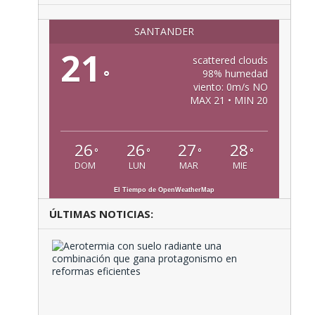
SANTANDER
21
scattered clouds
°
98% humedad
viento: 0m/s NO
MAX 21 • MIN 20
26
26
27
28
°
°
°
°
DOM
LUN
MAR
MIE
El Tiempo de OpenWeatherMap
ÚLTIMAS NOTICIAS:
Aeroter
con
suelo
radiante
una
combina